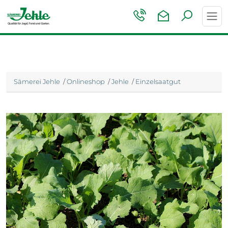
Toggl
navig
Sämerei Jehle
/
Onlineshop
/
Jehle
/
Einzelsaatgut