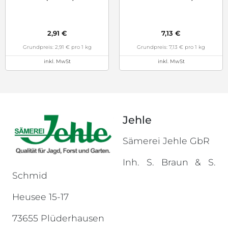
2,91 €
7,13 €
Grundpreis: 2,91 € pro 1 kg
Grundpreis: 7,13 € pro 1 kg
inkl. MwSt
inkl. MwSt
Jehle
Sämerei Jehle GbR
Inh. S. Braun & S.
Schmid
Heusee 15-17
73655 Plüderhausen