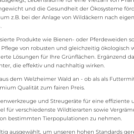
chgewicht und die Gesundheit der Ökosysteme förd
 um z.B. bei der Anlage von Wildäckern nach eige
.
isierte Produkte wie Bienen- oder Pferdeweiden s
d Pflege von robusten und gleichzeitig ökologisch 
erte Lösungen für Ihre Grünflächen. Ergänzend d
r, die effektiv und nachhaltig wirken.
aus dem Welzheimer Wald an - ob als als Futtermit
mium Qualität zum fairen Preis.
enwerkzeuge und Streugeräte für eine effiziente u
el für verschiedenste Wildtierarten sowie Vergrä
 von bestimmten Tierpopulationen zu nehmen.
ältig ausgewählt, um unseren hohen Standards gere