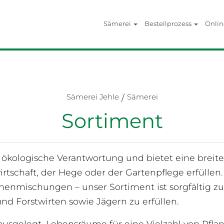
Sämerei
Bestellprozess
Onli
Sämerei Jehle
Sämerei
/
Sortiment
nd ökologische Verantwortung und bietet eine brei
tschaft, der Hege oder der Gartenpflege erfüllen. 
nmischungen – unser Sortiment ist sorgfältig z
und Forstwirten sowie Jägern zu erfüllen.
usgelegt, Lebensräume für eine Vielzahl von Pflan