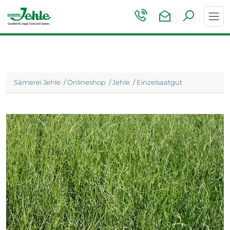
Toggl
navig
Sämerei Jehle
/
Onlineshop
/
Jehle
/
Einzelsaatgut