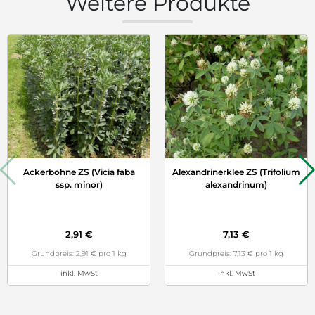
Weitere Produkte
Ackerbohne ZS (Vicia faba
Alexandrinerklee ZS (Trifolium
ssp. minor)
alexandrinum)
2,91 €
7,13 €
Grundpreis: 2,91 € pro 1 kg
Grundpreis: 7,13 € pro 1 kg
inkl. MwSt
inkl. MwSt