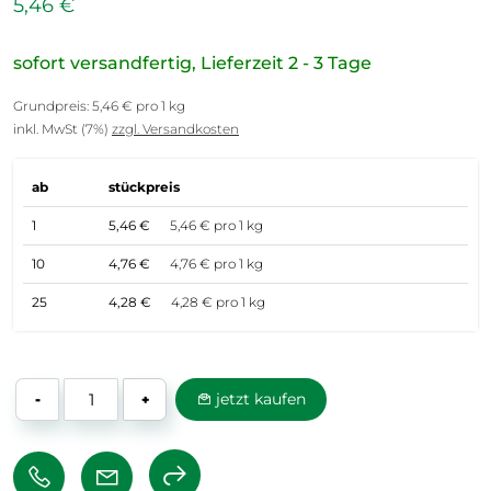
5,46 €
sofort versandfertig, Lieferzeit 2 - 3 Tage
Grundpreis: 5,46 € pro 1 kg
inkl. MwSt (7%)
zzgl. Versandkosten
ab
stückpreis
1
5,46 €
5,46 € pro 1 kg
10
4,76 €
4,76 € pro 1 kg
25
4,28 €
4,28 € pro 1 kg
jetzt kaufen
-
+