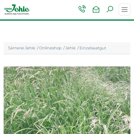
Toggl
navig
Sämerei Jehle
/
Onlineshop
/
Jehle
/
Einzelsaatgut