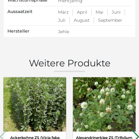
mehrjährig
Aussaatzeit
März
April
Mai
Juni
Juli
August
September
Hersteller
Jehle
Weitere Produkte
Ackerbohne ZS (Vicia faba
Alexandrinerklee ZS (Trifolium