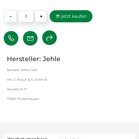
jetzt kaufen
-
+
Hersteller: Jehle
Sämerei Jehle GbR
Inh. S. Braun & S. Schmid
Heusee 15-17
73655 Plüderhausen
Wachstumsphase