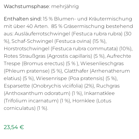
Wachstumsphase
: mehrjährig
Enthalten sind:
15 % Blumen- und Kräutermischung
mit über 40 Arten. 85 % Gräsermischung bestehend
aus: Ausläuferrotschwingel (Festuca rubra rubra) (30
%), Schaf-Schwingel (Festuca ovina) (15 %),
Horstrotschwingel (Festuca rubra commutata) (10%),
Rotes Straußgras (Agrostis capillaris) (5 %), Aufrechte
Trespe (Bromus erectus) (5 % ), Wiesenlieschgras
(Phleum pratense) (5 %), Glatthafer (Arrhenatherum
elatius) (5 %), Wiesenrispe (Poa pratensis) (5 %),
Esparsette (Onobrychis viciifolia) (2%), Ruchgras
(Anthoxanthum odoratum) (1 %), Inkarnatklee
(Trifolium incarnatum) (1 %), Hornklee (Lotus
corniculatus) (1 %).
23,54 €