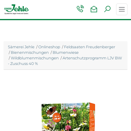
Toggl
navig
Sämerei Jehle
/
Onlineshop
/
Feldsaaten Freudenberger
/
Bienenmischungen
/
Blumenwiese
/
Wildblumenmischungen
/
Artenschutzprogramm LJV BW
- Zuschuss 40 %