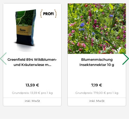
Greenfield 894 Wildblumen-
Blumenmischung
und Kräuterwiese m
...
Insektennektar 10 g
13,59 €
7,19 €
Grundpreis: 13,59 € pro 1 kg
Grundpreis: 719,00 € pro 1 kg
inkl. MwSt
inkl. MwSt