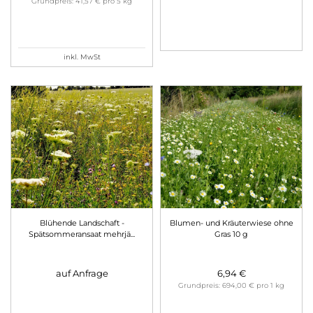
Grundpreis: 41,57 € pro 5 kg
inkl. MwSt
Blühende Landschaft -
Blumen- und Kräuterwiese ohne
Spätsommeransaat mehrjä
...
Gras 10 g
auf Anfrage
6,94 €
Grundpreis: 694,00 € pro 1 kg