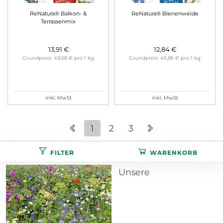
ReNatura® Balkon- &
ReNatura® Bienenweide
Terrassenmix
13,91 €
12,84 €
Grundpreis: 49,68 € pro 1 kg
Grundpreis: 45,86 € pro 1 kg
inkl. MwSt
inkl. MwSt
1
2
3
FILTER
WARENKORB
Unsere