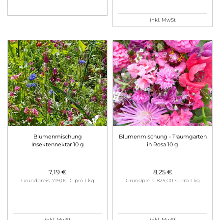
inkl. MwSt
Blumenmischung
Blumenmischung - Traumgarten
Insektennektar 10 g
in Rosa 10 g
7,19 €
8,25 €
Grundpreis: 719,00 € pro 1 kg
Grundpreis: 825,00 € pro 1 kg
inkl. MwSt
inkl. MwSt