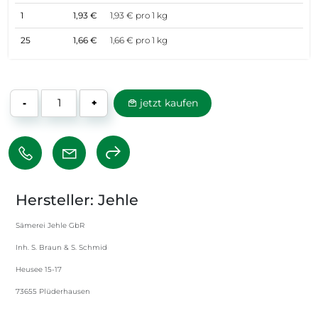
1
1,93 €
1,93 € pro 1 kg
25
1,66 €
1,66 € pro 1 kg
jetzt kaufen
-
+
Hersteller: Jehle
Sämerei Jehle GbR
Inh. S. Braun & S. Schmid
Heusee 15-17
73655 Plüderhausen