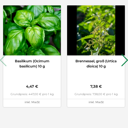
Basilikum (Ocimum
Brennessel, groß (Urtica
basilicum) 10 g
dioica) 10 g
4,47 €
7,38 €
Grundpreis: 447,00 € pro 1 kg
Grundpreis: 738,00 € pro 1 kg
inkl. MwSt
inkl. MwSt