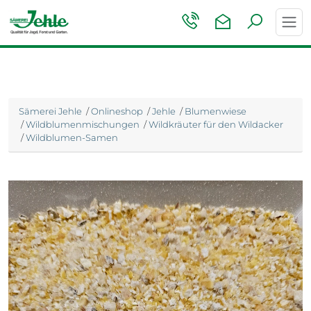
Toggl
navig
Sämerei Jehle
/
Onlineshop
/
Jehle
/
Blumenwiese
/
Wildblumenmischungen
/
Wildkräuter für den Wildacker
/
Wildblumen-Samen