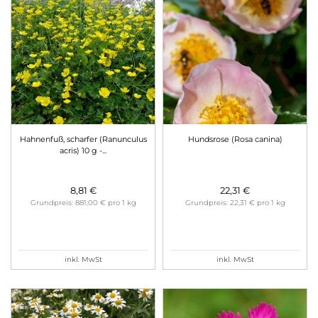
Hahnenfuß, scharfer (Ranunculus
Hundsrose (Rosa canina)
acris) 10 g -
...
8,81 €
22,31 €
Grundpreis: 881,00 € pro 1 kg
Grundpreis: 22,31 € pro 1 kg
inkl. MwSt
inkl. MwSt