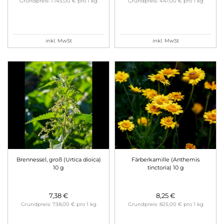
Grundpreis: 1.145,00 € pro 1 kg
Grundpreis: 447,00 € pro 1 kg
inkl. MwSt
inkl. MwSt
Brennessel, groß (Urtica dioica)
Färberkamille (Anthemis
10 g
tinctoria) 10 g
7,38 €
8,25 €
Grundpreis: 738,00 € pro 1 kg
Grundpreis: 825,00 € pro 1 kg