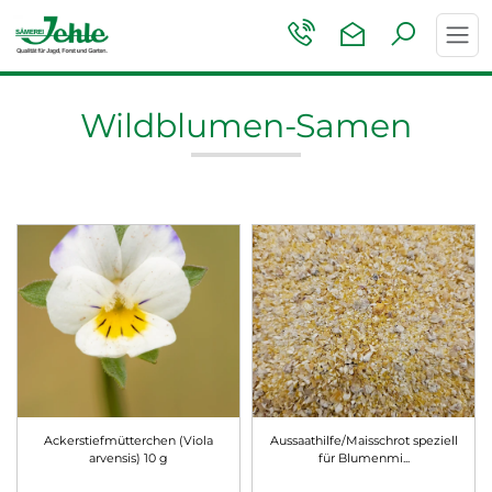
Toggl
navig
Wildblumen-Samen
Ackerstiefmütterchen (Viola
Aussaathilfe/Maisschrot speziell
arvensis) 10 g
für Blumenmi
...