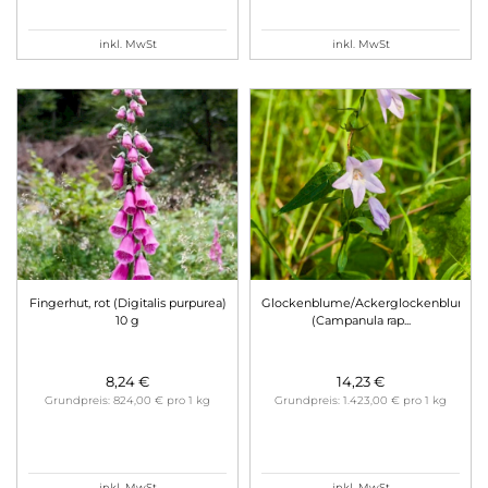
inkl. MwSt
inkl. MwSt
Fingerhut, rot (Digitalis purpurea)
Glockenblume/Ackerglockenblume
10 g
(Campanula rap
...
8,24 €
14,23 €
Grundpreis: 824,00 € pro 1 kg
Grundpreis: 1.423,00 € pro 1 kg
inkl. MwSt
inkl. MwSt