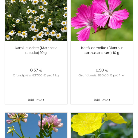
Kamille, echte (Matricaria
Kartäusernelke (Dianthus
recutita) 10 g
carthusianorum) 10 g
8,37 €
8,50 €
Grundpreis: 837,00 € pro 1 kg
Grundpreis: 850,00 € pro 1 kg
inkl. MwSt
inkl. MwSt