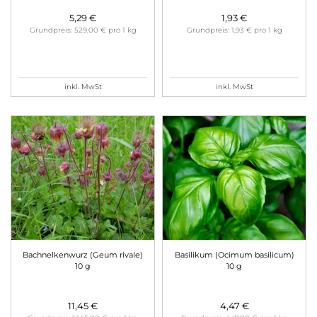
5,29 €
1,93 €
Grundpreis: 529,00 € pro 1 kg
Grundpreis: 1,93 € pro 1 kg
inkl. MwSt
inkl. MwSt
Bachnelkenwurz (Geum rivale)
Basilikum (Ocimum basilicum)
10 g
10 g
11,45 €
4,47 €