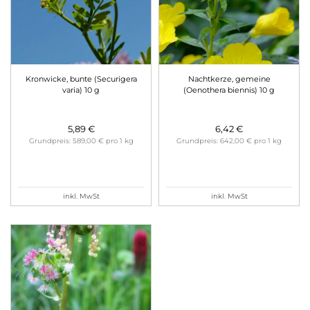
Kronwicke, bunte (Securigera
Nachtkerze, gemeine
varia) 10 g
(Oenothera biennis) 10 g
5,89 €
6,42 €
Grundpreis: 589,00 € pro 1 kg
Grundpreis: 642,00 € pro 1 kg
inkl. MwSt
inkl. MwSt