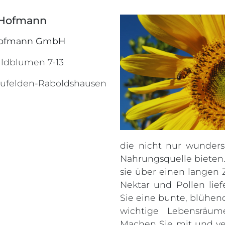
-Hofmann
Hofmann GmbH
ildblumen 7-13
aufelden-Raboldshausen
die nicht nur wunders
Nahrungsquelle bieten.
sie über einen langen
Nektar und Pollen lie
Sie eine bunte, blühend
wichtige Lebensräum
Machen Sie mit und ver