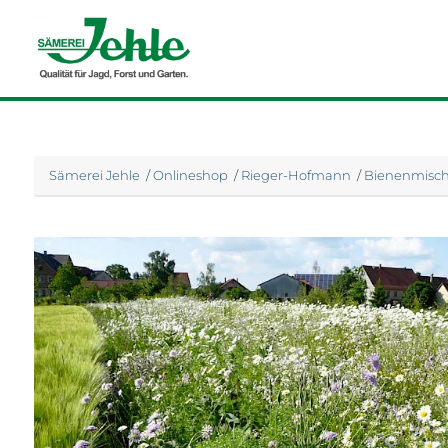
Sämerei Jehle
/
Onlineshop
/
Rieger-Hofmann
/
Bienenmisc