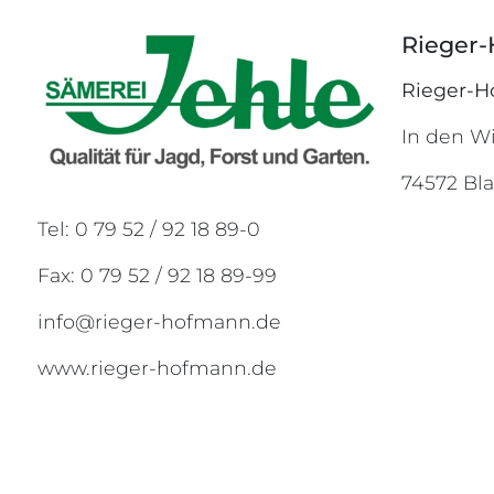
Rieger
Rieger-
In den W
74572 Bl
Tel: 0 79 52 / 92 18 89-0
Fax: 0 79 52 / 92 18 89-99
info@rieger-hofmann.de
www.rieger-hofmann.de