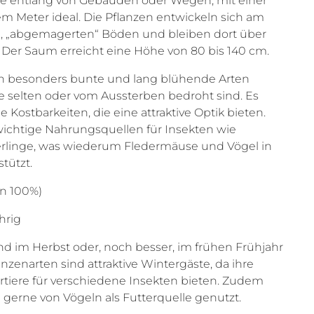
se entlang von Gebäuden oder Wegen, mit einer
m Meter ideal. Die Pflanzen entwickeln sich am
n, „abgemagerten“ Böden und bleiben dort über
. Der Saum erreicht eine Höhe von 80 bis 140 cm.
n besonders bunte und lang blühende Arten
e selten oder vom Aussterben bedroht sind. Es
 Kostbarkeiten, die eine attraktive Optik bieten.
ichtige Nahrungsquellen für Insekten wie
linge, was wiederum Fledermäuse und Vögel in
tützt.
lumen 100%)
hrig
d im Herbst oder, noch besser, im frühen Frühjahr
anzenarten sind attraktive Wintergäste, da ihre
tiere für verschiedene Insekten bieten. Zudem
erne von Vögeln als Futterquelle genutzt.