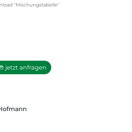
load "Mischungstabelle"
jetzt anfragen
r-Hofmann