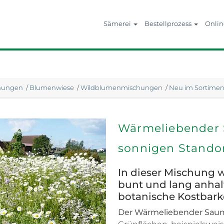
Sämerei
Bestellprozess
Onli
hungen
/
Blumenwiese
/
Wildblumenmischungen
/
Neu im Sortimen
Wärmeliebender 
sonnigen Standor
In dieser Mischung 
bunt und lang anhal
botanische Kostbark
Der Wärmeliebender Sa