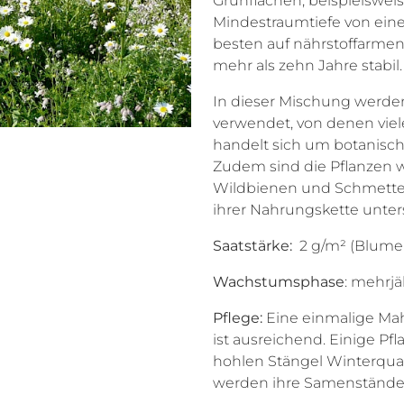
Grünflächen, beispielswei
Mindestraumtiefe von eine
besten auf nährstoffarme
mehr als zehn Jahre stabil
In dieser Mischung werde
verwendet, von denen viel
handelt sich um botanische
Zudem sind die Pflanzen w
Wildbienen und Schmetter
ihrer Nahrungskette unters
Saatstärke:
2 g/m² (B
Wachstumsphase
: mehrjä
Pflege:
Eine einmalige Mah
ist ausreichend. Einige Pfl
hohlen Stängel Winterquar
werden ihre Samenstände g