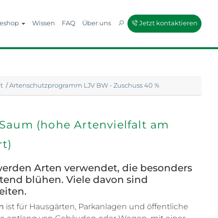
neshop
Wissen
FAQ
Über uns
Jetzt kontaktieren
t
/
Artenschutzprogramm LJV BW - Zuschuss 40 %
Saum (hohe Artenvielfalt am
t)
werden Arten verwendet, die besonders
tend blühen. Viele davon sind
eiten.
um
ist für Hausgärten, Parkanlagen und öffentliche