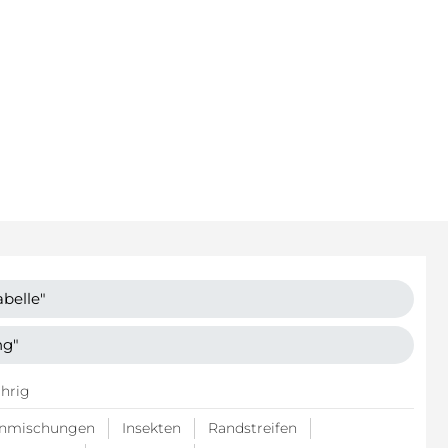
belle"
ng"
hrig
nmischungen
Insekten
Randstreifen