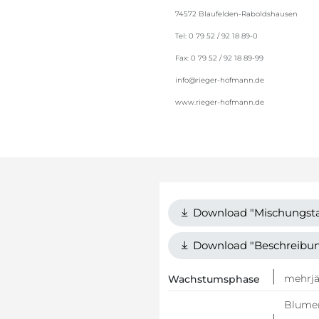
74572 Blaufelden-Raboldshausen
Tel: 0 79 52 / 92 18 89-0
Fax: 0 79 52 / 92 18 89-99
info@rieger-hofmann.de
www.rieger-hofmann.de
Download "Mischungsta
Download "Beschreibu
mehrjä
Wachstumsphase
Blume