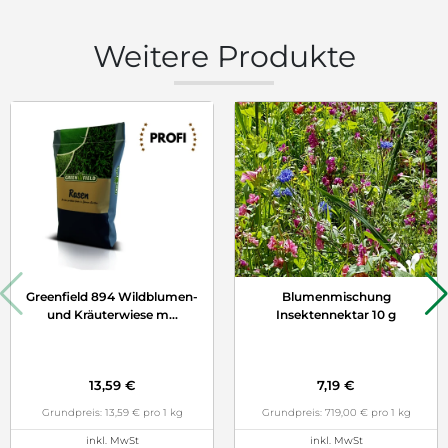
Weitere Produkte
Greenfield 894 Wildblumen-
Blumenmischung
und Kräuterwiese m
...
Insektennektar 10 g
13,59 €
7,19 €
Grundpreis: 13,59 € pro 1 kg
Grundpreis: 719,00 € pro 1 kg
inkl. MwSt
inkl. MwSt