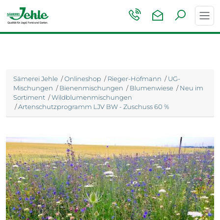
Toggl
navig
Sämerei Jehle
/
Onlineshop
/
Rieger-Hofmann
/
UG-
Mischungen
/
Bienenmischungen
/
Blumenwiese
/
Neu im
Sortiment
/
Wildblumenmischungen
/
Artenschutzprogramm LJV BW - Zuschuss 60 %