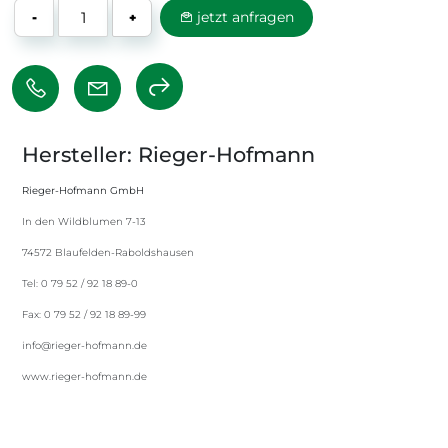
jetzt anfragen
-
+
Hersteller: Rieger-Hofmann
Rieger-Hofmann GmbH
In den Wildblumen 7-13
74572 Blaufelden-Raboldshausen
Tel: 0 79 52 / 92 18 89-0
Fax: 0 79 52 / 92 18 89-99
info@rieger-hofmann.de
www.rieger-hofmann.de