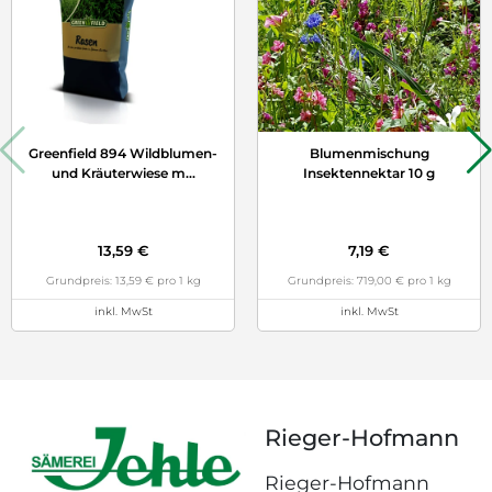
Greenfield 894 Wildblumen-
Blumenmischung
und Kräuterwiese m
...
Insektennektar 10 g
13,59 €
7,19 €
Grundpreis: 13,59 € pro 1 kg
Grundpreis: 719,00 € pro 1 kg
inkl. MwSt
inkl. MwSt
Rieger-Hofmann
Rieger-Hofmann