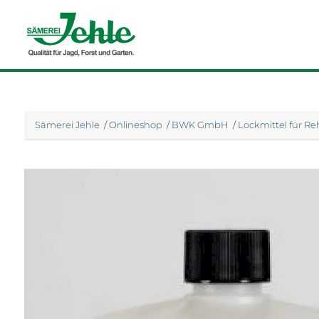
Sämerei Jehle
/
Onlineshop
/
BWK GmbH
/
Lockmittel für R