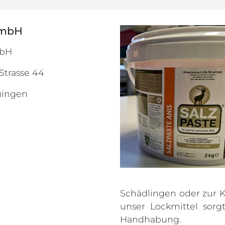
mbH
bH
 Strasse 44
uingen
Schädlingen oder zur K
unser Lockmittel sorg
Handhabung.