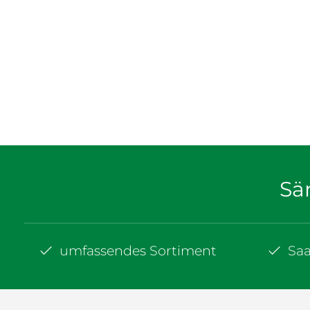
Sä
umfassendes Sortiment
Sa