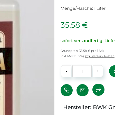
Menge/Flasche:
1 Liter
35,58 €
sofort versandfertig, Liefe
Grundpreis: 35,58 € pro 1 Stk.
inkl. MwSt (19%)
zzgl. Versandkosten
-
+
Hersteller: BWK 