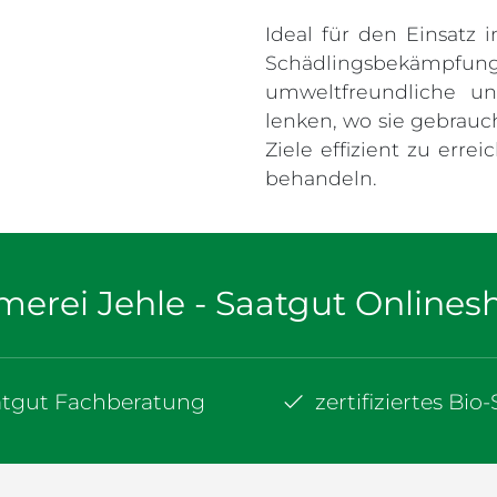
Ideal für den Einsatz 
Schädlingsbekämp
umweltfreundliche u
lenken, wo sie gebrauc
Ziele effizient zu erre
behandeln.
merei Jehle - Saatgut Onlines
atgut Fachberatung
zertifiziertes Bio