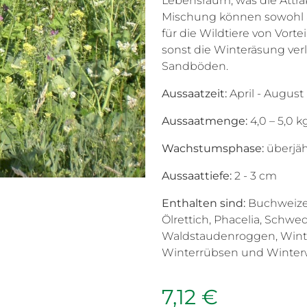
Lebensraum, was die Attrakt
Mischung können sowohl al
für die Wildtiere von Vorte
sonst die Winteräsung verlo
Sandböden.
Aussaatzeit:
April - August
Aussaatmenge:
4,0 – 5,0 k
Wachstumsphase:
überjä
Aussaattiefe:
2 - 3 cm
Enthalten sind:
Buchweizen,
Ölrettich, Phacelia, Schwe
Waldstaudenroggen, Winte
Winterrübsen und Winter
7,12 €