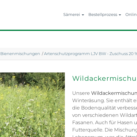
Sämerei
Bestellprozess
Onli
/
Bienenmischungen
/
Artenschutzprogramm LJV BW - Zuschuss 20 
Wildackermisch
Unsere
Wildackermischu
Winteräsung. Sie enthält e
die Bodenqualität verbesse
von verschiedenen Wildar
Fasanen. Auch für Hasen un
Futterquelle. Die Mischung