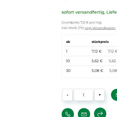
sofort versandfertig, Liefe
Grundpreis: 7,12 € pro 1 kg
inkl. MwSt (7%)
zzgl. Versandkosten
ab
stückpreis
1
7,12 €
7,12 
10
5,62 €
5,62 €
30
5,08 €
5,08 €
-
+