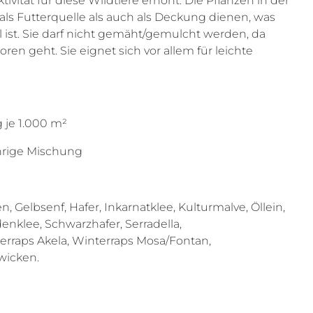
ivität für diese Wildtiere erhöht. Die Pflanzen in der
s Futterquelle als auch als Deckung dienen, was
il ist. Sie darf nicht gemäht/gemulcht werden, da
ren geht. Sie eignet sich vor allem für
leichte
g je 1.000 m²
hrige Mischung
 Gelbsenf, Hafer, Inkarnatklee, Kulturmalve, Öllein,
denklee, Schwarzhafer, Serradella,
rraps Akela, Winterraps Mosa/Fontan,
wicken.