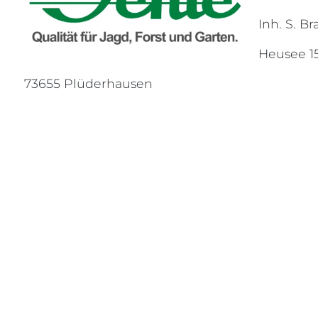
Inh. S. B
Heusee 15
73655 Plüderhausen