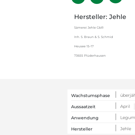
Hersteller: Jehle
Sämerei Jehle GbR
Inh. S. Braun & S. Schmid
Heusee 15-17
73655 Plüderhausen
überjä
Wachstumsphase
April
Aussaatzeit
Legum
Anwendung
Jehle
Hersteller