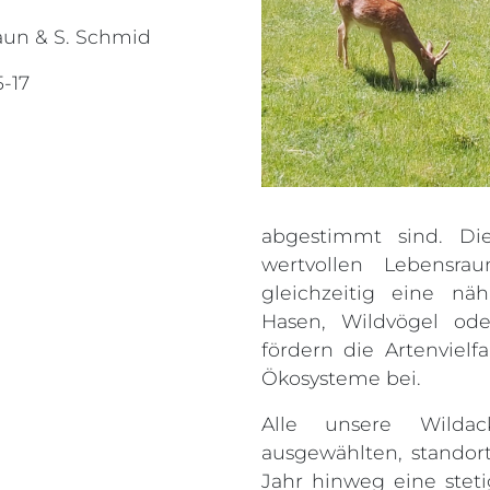
raun & S. Schmid
-17
abgestimmt sind. Di
wertvollen Lebensra
gleichzeitig eine nä
Hasen, Wildvögel od
fördern die Artenvielf
Ökosysteme bei.
Alle unsere Wildac
ausgewählten, standor
Jahr hinweg eine ste