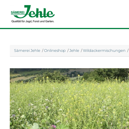
Sämerei Jehle
/
Onlineshop
/
Jehle
/
Wildackermischungen