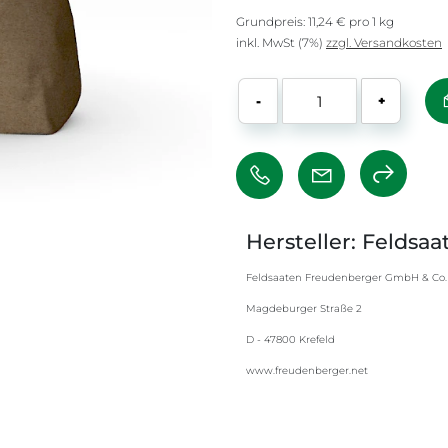
Grundpreis: 11,24 € pro 1 kg
inkl. MwSt (7%)
zzgl. Versandkosten
-
+
Hersteller: Feldsa
Feldsaaten Freudenberger GmbH & Co.
Magdeburger Straße 2
D - 47800 Krefeld
www.freudenberger.net