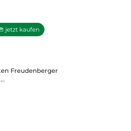
jetzt kaufen
aten Freudenberger
 KG