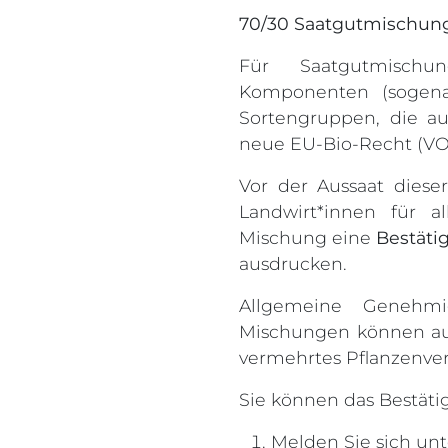
70/30 Saatgutmischun
Für Saatgutmisch
Komponenten (sogena
Sortengruppen, die a
neue EU-Bio-Recht (VO 
Vor der Aussaat dies
Landwirt*innen für a
Mischung eine
Bestäti
ausdrucken.
Allgemeine Genehm
Mischungen können au
vermehrtes Pflanzenver
Sie können das Bestäti
Melden Sie sich unt