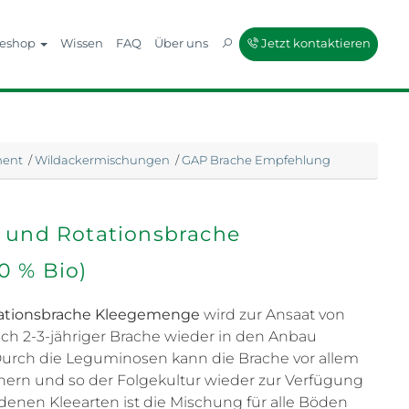
neshop
Wissen
FAQ
Über uns
Jetzt kontaktieren
ment
/
Wildackermischungen
/
GAP Brache Empfehlung
 und Rotationsbrache
0 % Bio)
tationsbrache Kleegemenge
wird zur Ansaat von
ch 2-3-jähriger Brache wieder in den Anbau
Durch die Leguminosen kann die Brache vor allem
chern und so der Folgekultur wieder zur Verfügung
edenen Kleearten ist die Mischung für alle Böden