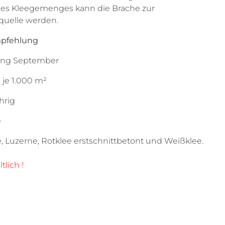
 des Kleegemenges kann die Brache zur
fquelle werden.
pfehlung
fang September
g je 1.000 m²
hrig
e
, Luzerne, Rotklee erstschnittbetont und Weißklee.
lich !