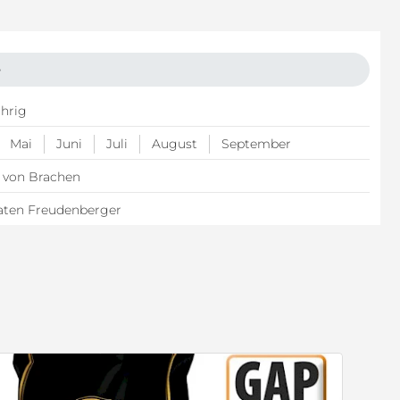
e
hrig
Mai
Juni
Juli
August
September
 von Brachen
aten Freudenberger