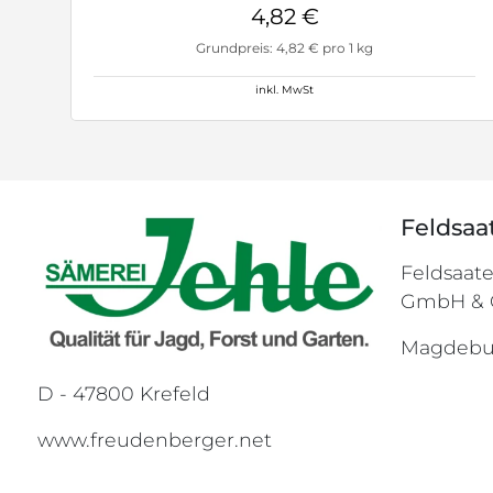
4,82 €
Grundpreis: 4,82 € pro 1 kg
inkl. MwSt
Feldsaa
Feldsa
GmbH & 
Magdebur
D - 47800 Krefeld
www.freudenberger.net