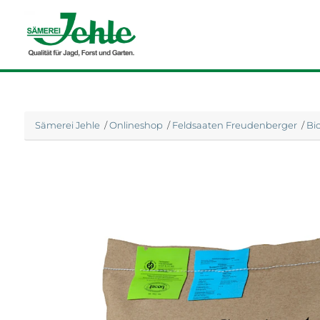
Sämerei Jehle
/
Onlineshop
/
Feldsaaten Freudenberger
/
Bi