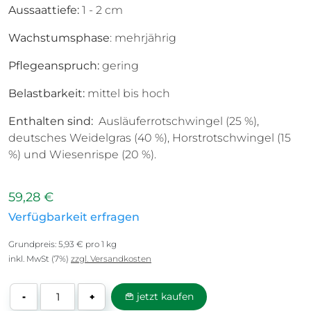
Aussaattiefe:
1 - 2 cm
Wachstumsphase
: mehrjährig
Pflegeanspruch:
gering
Belastbarkeit:
mittel bis hoch
Enthalten sind:
Ausläuferrotschwingel (25 %),
deutsches Weidelgras (40 %), Horstrotschwingel (15
%) und Wiesenrispe (20 %).
59,28 €
Verfügbarkeit erfragen
Grundpreis: 5,93 € pro 1 kg
inkl. MwSt (7%)
zzgl. Versandkosten
jetzt kaufen
-
+