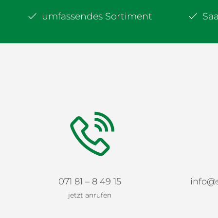
umfassendes Sortiment
Sa
071 81 – 8 49 15
info@
jetzt anrufen