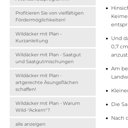
Hinsic
Profitieren Sie von vielfältigen
Keimen
Fördermöglichkeiten!
entspr
Wildäcker mit Plan -
Und da
Kurzanleitung
0,7 cm
anzust
Wildäcker mit Plan - Saatgut
und Saatgutmischungen
Am bes
Wildäcker mit Plan -
Landwi
artgerechte Äsungsflächen
schaffen!
Kleine
Wildäcker mit Plan - Warum
Die S
Wild-"Ackern"?
Nach d
alle anzeigen