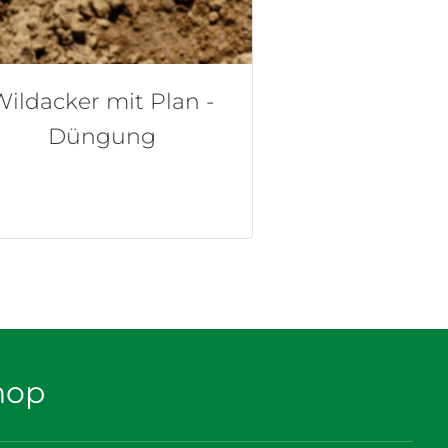
Wildacker mit Plan -
Düngung
hop