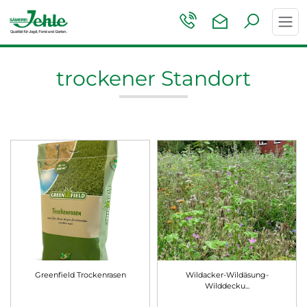
Toggl
navig
trockener Standort
Greenfield Trockenrasen
Wildacker-Wildäsung-
Wilddecku...