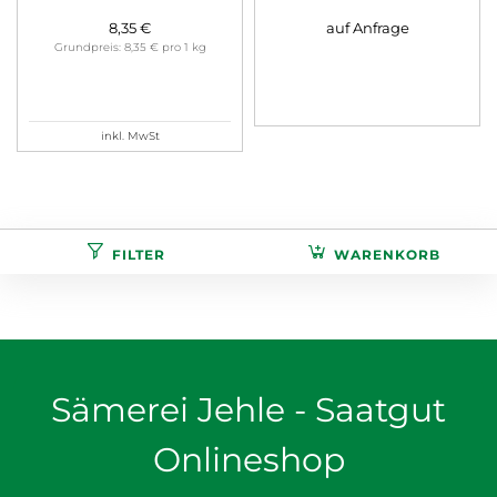
8,35 €
auf Anfrage
Grundpreis: 8,35 € pro 1 kg
inkl. MwSt
FILTER
WARENKORB
Sämerei Jehle - Saatgut
Onlineshop