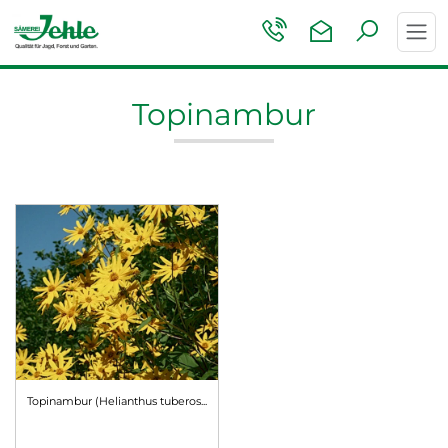
Toggl
navig
Topinambur
Topinambur (Helianthus tuberos...