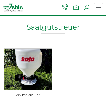
Toggl
navig
Saatgutstreuer
Granulatstreuer - 421