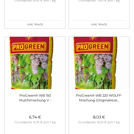
Grundpreis: 6,43 € pro 1 kg
Grundpreis: 7,40 € pro 1 kg
inkl. MwSt
inkl. MwSt
ProGreen® WB 150
ProGreen® WB 220 WOLFF-
Mulchmischung V -
Mischung (Originalreze
...
Weinbergbe
...
6,74 €
8,03 €
Grundpreis: 6,74 € pro 1 kg
Grundpreis: 8,03 € pro 1 kg