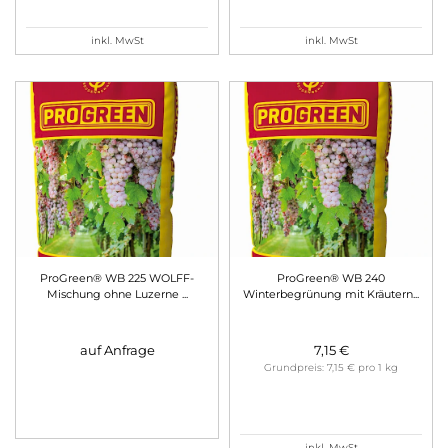
inkl. MwSt
inkl. MwSt
ProGreen® WB 225 WOLFF-
ProGreen® WB 240
Mischung ohne Luzerne
...
Winterbegrünung mit Kräutern
...
auf Anfrage
7,15 €
Grundpreis: 7,15 € pro 1 kg
inkl. MwSt