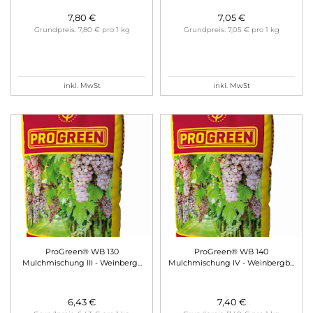
7,80 €
7,05 €
Grundpreis: 7,80 € pro 1 kg
Grundpreis: 7,05 € pro 1 kg
inkl. MwSt
inkl. MwSt
ProGreen® WB 130
ProGreen® WB 140
Mulchmischung III - Weinberg
...
Mulchmischung IV - Weinbergb
...
6,43 €
7,40 €