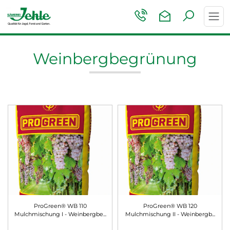
Toggl
navig
Weinbergbegrünung
ProGreen® WB 110
ProGreen® WB 120
Mulchmischung I - Weinbergbe
...
Mulchmischung II - Weinbergb
...