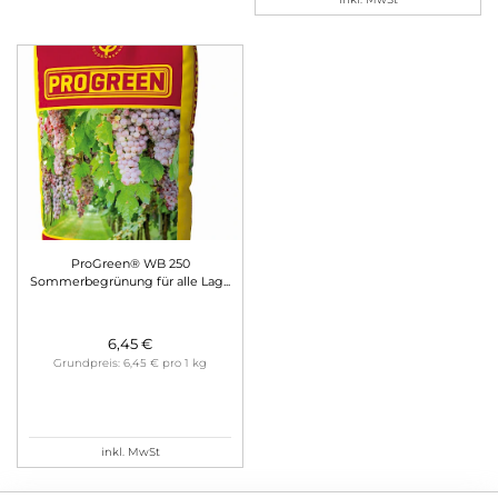
ProGreen® WB 250
Sommerbegrünung für alle Lag
...
6,45 €
Grundpreis: 6,45 € pro 1 kg
inkl. MwSt