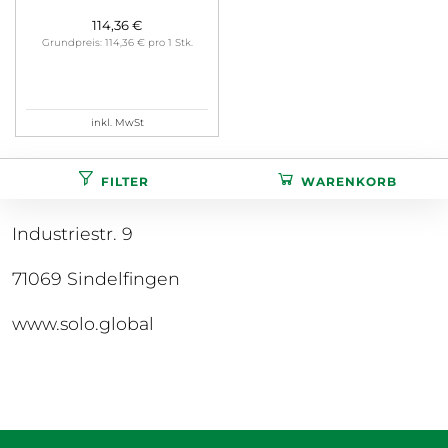
114,36 €
Grundpreis: 114,36 € pro 1 Stk.
inkl. MwSt
FILTER
WARENKORB
SOLO Kleinmotoren GmbH
Industriestr. 9
71069 Sindelfingen
www.solo.global