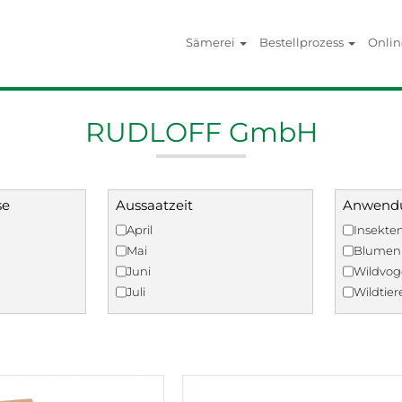
Sämerei
Bestellprozess
Onli
RUDLOFF GmbH
se
Aussaatzeit
Anwend
April
Insekte
Mai
Blumen
Juni
Wildvog
Juli
Wildtier
August