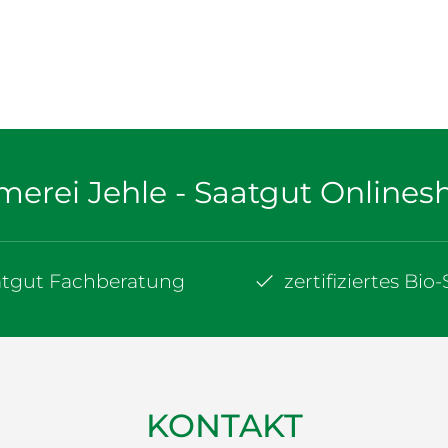
merei Jehle - Saatgut Onlines
atgut Fachberatung
zertifiziertes Bio
KONTAKT