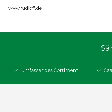
www.rudloff.de
Sä
umfassendes Sortiment
Sa