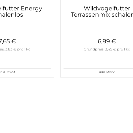
lfutter Energy
Wildvogelfutter
halenlos
Terrassenmix schale
7,65 €
6,89 €
s: 3,83 € pro 1 kg
Grundpreis: 3,45 € pro 1 kg
inkl. MwSt
inkl. MwSt