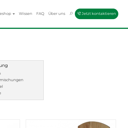
neshop
Wissen
FAQ
Über uns
Jetzt kontaktieren
ung
n
mischungen
el
e