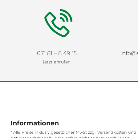
071 81 – 8 49 15
info@
jetzt anrufen
Informationen
* Alle Preise inklusiv gesetzlicher MwSt
zzgl. Versandkosten
und