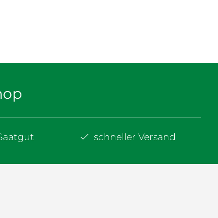
hop
-Saatgut
schneller Versand