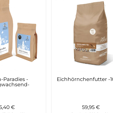
-Paradies -
Eichhörnchenfutter -1
igwachsend-
15,40 €
59,95 €