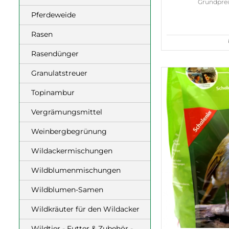
Grundpreis
Pferdeweide
Rasen
Rasendünger
Granulatstreuer
Topinambur
Vergrämungsmittel
Weinbergbegrünung
Wildackermischungen
Wildblumenmischungen
Wildblumen-Samen
Wildkräuter für den Wildacker
Wildtier - Futter & Zubehör -